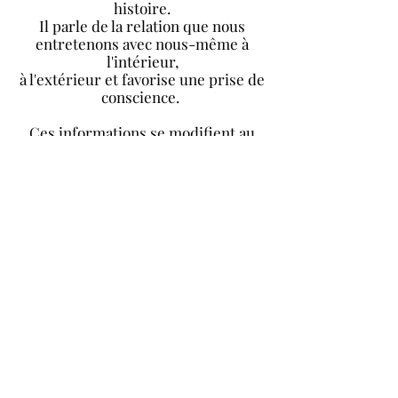
histoire.
Il parle de la relation que nous
entretenons avec nous-même à
l'intérieur,
à l'extérieur et favorise une prise de
conscience.
Ces informations se modifient au
fur et à mesure de votre évolution.
Durée : 1h30 / 2h
Séance individuelle : 120€
©2019 par charlenebigot-diva.fr