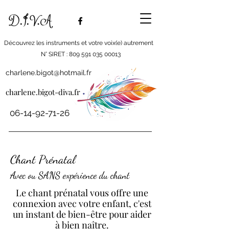
Découvrez les instruments et votre voix(e) autrement
N° SIRET : 809 591 035 00013
charlene.bigot@hotmail.fr
charlene.bigot-diva.fr
06-14-92-71-26
Chant Prénatal
Avec ou
S
AN
S
exp
érience du chant
Le chant prénatal vous offre une
connexion avec votre enfant, c'est
un instant de bien-être pour aider
à bien naître.