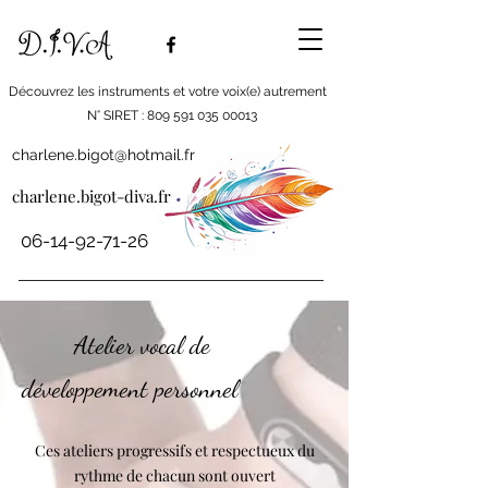
Découvrez les instruments et votre voix(e) autrement
N° SIRET : 809 591 035 00013
charlene.bigot@hotmail.fr
charlene.bigot-diva.fr
06-14-92-71-26
Atelier vocal de
développement personnel
Ces ateliers progressifs et respectueux du
rythme de chac
un son
t ouvert