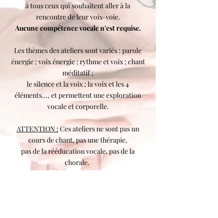
à tous ceux qui souhaitent aller à la
rencontre de leur voix-voie.
Aucune compétence vocale n'est requise.
Les thèmes des ateliers sont variés : par
ole
énergie ; voix énergie ; rythme et voix ; chant
méditatif ;
le silence et la voix ; la voix et les 4
éléments..., et permettent une exploration
vocale et corporelle.
ATTENTION :
Ces ateliers ne sont
pas un
cours de chant, pas une thérapie,
pas de la rééducation vocale, pas de la
chorale.
Durée : 3h - 60€
1 jour - 115€
1 week-end - 200€